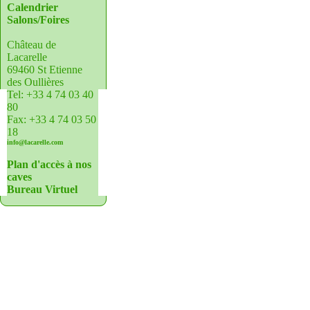
Calendrier
Salons/Foires
Château de
Lacarelle
69460 St Etienne
des Oullières
Tel: +33 4 74 03 40
80
Fax: +33 4 74 03 50
18
info@lacarelle.com
Plan d'accès à nos
caves
Bureau Virtuel