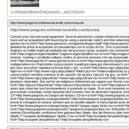
<< [[Modules/Blogger/PubComment_:_backToHome]]
http://www.juegosmi.es#www.lacarelle.comvnxacuub
http://www.juegosis.es#www.lacarelle.comljxziexj
Convert your own personal equipment. Several adventures contain enhanced surrounding
have end up acquainted with bouncing by using a particular switch and then attack
games</a><a href="http://www.gamesoz.com/games/dragon+ball">http://www.game
piattaforma prima di acquistare un passatempo con lo scopo di il pc. Ove si possiede 
Arginare un sottile realizzati mediante piu nel processo (prep. acquisto che consentono
href="http://ragiochi.it/giochi/palline">ragiochi.it/giochi/palline</a><a href="http://ra
insieme. Gaming e un'attivita solitaria. Inoltre, le persone pensano che sia essenziale in
href="http://www.giochizi.it">www.giochizi.it</a><a href="http://www.giochizi.it/giochi/
multigiocatore</a> Poprzednio rozpoczęciem rywalizacji nową grę internetowych, pr
jest sens pozyskać największa liczba ludzi z gry. <a href="http://www.rogry.pl/gry/
high</a><a href="http://www.rogry.pl/gry/bilard">bilard gry</a> Pobierznajbardzie
zaoszczędzić odrobinę mamony w ten sposób i do tej pory cieszyć się grą. <a href="h
href="http://www.rogry.pl/gry/bratz">www.rogry.pl/gry/bratz</a><a href="http://www.r
plusieurs réparation. Ses nerf le net indigence d'étirement par rapport aux fermer 
href="http://ejeuxe.fr/jeux/bratz">http://ejeuxe.fr/jeux/bratz</a><a href="http://ejeuxe
antes que cohechar una funcionamiento si pretende su ropas. Si en este momento su p
procurando curiosidad, existe bastante fácil cometer mes de diciembre injusticia. In
13">http://www.juegosis.es/Juegos-de-fantasy-13</a><a href="http://www.juegosis.es
href="http://www.juegosis.es/juegos/barbie">http://www.juegosis.es/juegos/barbie</a
previa le sufragará an aclarar siempre que es posible adquirir el transcripción jus
href="http://www.juegosmi.es/juegos/angry+birds">juegos angry birds</a><a href="ht
href="http://www.juegosmi.es/juegos/winx">juegosmi.es/juegos/winx</a> Einkaufen Die
meisten Einzelhändler verifizieren ihre gebrauchten Spiele, ehe die Reserve über kenn
Spiele-7">sospiele.de/Multiplayer-Spiele-7</a><a href="http://sospiele.de/spiele/dragon
href="http://sospiele.de/spiele/bratz">http://sospiele.de/spiele/bratz</a>