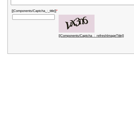
[[Components/Captcha_:_title]]
*
[[Components/Captcha_:_refreshImageTitle]]