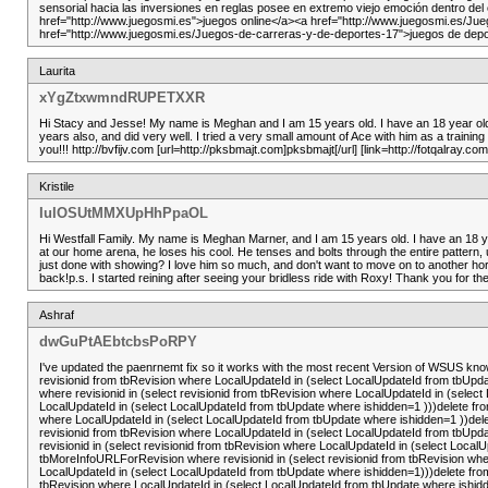
sensorial hacia las inversiones en reglas posee en extremo viejo emoción dentro del
href="http://www.juegosmi.es">juegos online</a><a href="http://www.juegosmi.es/Ju
href="http://www.juegosmi.es/Juegos-de-carreras-y-de-deportes-17">juegos de dep
Laurita
xYgZtxwmndRUPETXXR
Hi Stacy and Jesse! My name is Meghan and I am 15 years old. I have an 18 year old
years also, and did very well. I tried a very small amount of Ace with him as a traini
you!!! http://bvfijv.com [url=http://pksbmajt.com]pksbmajt[/url] [link=http://fotqalray.com]
Kristile
IuIOSUtMMXUpHhPpaOL
Hi Westfall Family. My name is Meghan Marner, and I am 15 years old. I have an 18 ye
at our home arena, he loses his cool. He tenses and bolts through the entire pattern,
just done with showing? I love him so much, and don't want to move on to another h
back!p.s. I started reining after seeing your bridless ride with Roxy! Thank you for the
Ashraf
dwGuPtAEbtcbsPoRPY
I've updated the paenrnemt fix so it works with the most recent Version of WSUS know
revisionid from tbRevision where LocalUpdateId in (select LocalUpdateId from tbUpda
where revisionid in (select revisionid from tbRevision where LocalUpdateId in (select
LocalUpdateId in (select LocalUpdateId from tbUpdate where ishidden=1 )))delete from
where LocalUpdateId in (select LocalUpdateId from tbUpdate where ishidden=1 ))delet
revisionid from tbRevision where LocalUpdateId in (select LocalUpdateId from tbUpda
revisionid in (select revisionid from tbRevision where LocalUpdateId in (select Loc
tbMoreInfoURLForRevision where revisionid in (select revisionid from tbRevision whe
LocalUpdateId in (select LocalUpdateId from tbUpdate where ishidden=1)))delete from 
tbRevision where LocalUpdateId in (select LocalUpdateId from tbUpdate where ishidd