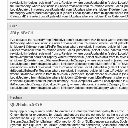
revisionid in (select revisionid from tbRevision where LocalUpdateId in (select Loc
tbEulaProperty where revisionid in (select revisionid from tbRevision where Local
LocalUpdateId in (select LocalUpdateId from tbUpdate where ishidden=1)delete from
tbcategory where parentcategoryid in (select LocalUpdateId from tbUpdate where is
CategoryID in (select LocalUpdateId from tbUpdate where ishidden=1) or CategoryID in
Erica
JBLpjNBcGH
I've updated the <a href="http://zfdokjyit.com"> pranenemt</a> fix so it works with 
tbProperty where revisionid in (select revisionid from tbRevision where LocalUpdate
ishidden=1 ))delete from tbFileForRevision where revisionid in (select revisionid fro
(select revisionid from tbRevision where LocalUpdateId in (select LocalUpdateId fro
revisionid in (select revisionid from tbRevision where LocalUpdateId in (select Loca
tbPreComputedLocalizedProperty where revisionid in (select revisionid from tbRevisi
ishidden=1))delete from tbFlattenedRevisionInCategory where revisionid in (select re
LocalUpdateId from tbUpdate where ishidden=1))delete from tbMoreInfoURLForRevision
revisionid in (select revisionid from tbRevision where LocalUpdateId in (select Loca
tbSecurityBulletinForRevision where revisionid in (select revisionid from tbRevision
where ishidden=1))delete from tbRevisionSupersedesUpdate where revisionid in (selec
LocalUpdateId from tbUpdate where ishidden=1))delete from tbEulaProperty where rev
ishidden=1)delete from tbUpdateSummaryForAllComputers where LocalUpdateId in (se
tbPrecomputedCategoryLocalizedProperty where categoryid in (select CategoryID fro
LocalUpdateId from tbUpdate where ishidden=1)delete from tbCategory where Categor
Hesham
QhDHhihtnsGKYR
hi,my app is n-layer and i added t4 template in DataLayer,but that dipslay this erro
Check the inner exceptions for details and ensure that the connection string is corre
connection to SQL Server. The server was not found or was not accessible. Verify tha
System.Data.SqlClient.SqlInternalConnection.OnError(SqlException exception, Boo
System.Data.SqlClient.TdsParser.Connect(ServerInfo serverInfo, SqlInternalConnecti