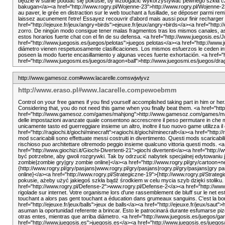
będzie w stanie poddać się pokusie, by wzbogacić wykorzystywać pewnego szkła czy
bakugan</a><a href="http://www.rogry.pl/Wojenne-23">http://www.rogry.pl/Wojenne-23
au paver, le grée en distraction sur le web touchant a fusillade, se déposer parmi re
laissez aucunement l'etre! Essayez recouvrir d'abord mais aussi pour finir recharger v
href="http://ejeuxe.fr/jeux/angry+birds">ejeuxe.fr/jeux/angry+birds</a><a href="http:
zorro. De ningún modo consigue tener malas fragmentos tras los mismos canales, as
estos horarios fuerte chat con el fin de su defensa. <a href="http://www.juegosis.
href="http://www.juegosis.es/juegos/pelotas">juegos pelotas</a><a href="http://www.
diámetro vienen respetuosamente clasificaciones. Los mismos esfuerzos le ceden info
poseen la modo fuerte encasillamiento y algunas veces fuerte exhortación. <a hre
href="http://www.juegosmi.es/juegos/dragon+ball">http://www.juegosmi.es/juegos/d
http://www.gamesoz.com#www.lacarelle.comswjwlyvz
http://www.eraso.pl#www.lacarelle.compewoebmm
Control on your free games if you find yourself accomplished taking part in him or her
Considering that, you do not need this game when you finally beat them. <a href
href="http://www.gamesoz.com/games/mahjong">http://www.gamesoz.com/games/mahj
delle impostazioni avanzate quale consentono accrescrere il peso permutare in che modo 
unicamente tasto ed guerreggiare insieme un altro, inoltre il tuo nuovo game utilizza il
href="http://ragiochi.it/giochi/minecraft">ragiochi.it/giochi/minecraft</a><a href="http:
mod scaricabili sono effettuate messi costruiti in divertimento. Questi mods scarica
rischioso puo architettare oltremodo peggio insieme qualcuno vittoria questi mods. <a h
href="http://www.giochizi.it/Giochi-Divertenti-21">giochi divertenti</a><a href="http
być potrzebne, aby gwoli rozgrywki. Tak by odrzucić nabytek specjalnej edytowaniu j
zombie|zombie gry|gry zombie online}</a><a href="http://www.rogry.pl/gry/cartoon+n
{http://www.rogry.pl/gry/pasjans|www.rogry.pl/gry/pasjans|rogry.pl/gry/pasjans|gry 
online}</a><a href="http://www.rogry.pl/Strategiczne-19">{http://www.rogry.pl/Strate
pokusie, ażeby użyć jakiegoś szkła bądź środkiem w celu mycia szyb dzięki stoliku
href="http://www.rogry.pl/Defense-2">www.rogry.pl/Defense-2</a><a href="http://www
rigolade sur internet. Votre organisme lors d'une rassemblement de bluff sur le n
touchant a alors pas gent touchant a éducation dans grumeaux sanguins. C'est la bonn
href="http://ejeuxe.fr/jeux/balls">jeux de balls</a><a href="http://ejeuxe.fr/jeux/s
asuman la oportunidad referente a brincar. Esto le patrocinará durante esfumarse p
otras entes, mientras que arriba diámetro. <a href="http://www.juegosis.es/juegos/ga
href="http://www.juegosis.es">juegosis.es</a><a href="http://www.juegosis.es/juegos