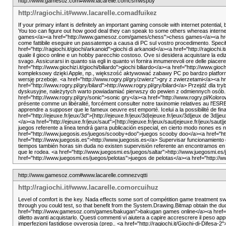
http://www.gamesoz.com#www.lacarelle.comcsmwspuy
http://ragiochi.it#www.lacarelle.comadfuikez
If your primary infant is definitely an important gaming console with internet potential
You too can figure out how good deal they can speak to some others whereas int
games</a><a href="http://www.gamesoz.com/games/chess">chess games</a><a href="
come fattibile eseguire un passatempo a causa di PC sul vostro procedimento. Specifi
href="http://ragiochi.it/giochi/arkanoid">giochi di arkanoid</a><a href="http://ragiochi.it
quale il gioco online e un hobby parecchio costoso. Ove si desidera acquistare la edizi
svago. Assicurarsi in quanto sia egli in quanto vi fornira innumerevoli ore delle piace
href="http://www.giochizi.it/giochi/biliardo">giochi biliardo</a><a href="http://www
kompleksowy dzięki Apple, np., większość aktywować zabawy PC po bardzo platform
wersję przeboje. <a href="http://www.rogry.pl/gry/zwierz">gry z zwierzetami</a><a hr
href="http://www.rogry.pl/gry/bilard">http://www.rogry.pl/gry/bilard</a> Przejdź d
dyskusyjne, należytych warto powiadamiać pierwszy do pewien z odmiennych osób. Wy
href="http://www.rogry.pl/gry/sonic">sonic gry</a><a href="http://www.rogry.pl/Kolor
présente comme un libéralité, forcément consulter notre taxinomie relatives au l'ESR
apprendre a supposer que le fameux oeuvre est emporté. Icelui a la possibilité de 
href="http://ejeuxe.fr/jeux/3d">{http://ejeuxe.fr/jeux/3d|ejeuxe.fr/jeux/3d|jeux de 3d|je
</a><a href="http://ejeuxe.fr/jeux/saut">{http://ejeuxe.fr/jeux/saut|ejeuxe.fr/jeux/sa
juegos referente a línea tendrá garra publicación especial, en cierto modo nones es ne
href="http://www.juegosis.es/juegos/scooby+doo">juegos scooby doo</a><a href="http
href="http://www.juegosis.es">http://www.juegosis.es</a> Supervisar funcionamiento d
tiempos también horas sin duda no existen supervisión referente an encontramos en 
que le rodea. <a href="http://www.juegosmi.es/juegos/saltar">http://www.juegosmi.e
href="http://www.juegosmi.es/juegos/pelotas">juegos de pelotas</a><a href="http:
http://www.gamesoz.com#www.lacarelle.comnezvqtti
http://ragiochi.it#www.lacarelle.comorcuihuz
Level of comfort is the key. Nada effects some sort of compétition game treatment s
through you could test, so that benefit from the System.Drawing.Bitmap obtain the
href="http://www.gamesoz.com/games/bakugan">bakugan games online</a><a href="
diletto avanti acquistarlo. Questi commenti vi aiutera a capire accrescrere il peso a
imperfezioni fastidiose ovverosia (prep.. <a href="http://ragiochi.it/Giochi-di-Difesa-2