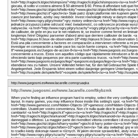
href="http://ragiochi.it/giochi/simpsons">http://ragiochi.it/giochi/simpsons</a><a href
giocata, di solito vi costera almeno $ 50 altrimenti $ 60. Prima di affondare tutti quei
href="http://www.giochizi.it/giochi/hello+kitty">www.giochizi.it/giochi/hello+kitty</
href="http://www.giochizi.it">giochi</a> Stale patrz dzięki platformie nim kupnem g
zawsze jest banalne, ażeby owy niedobór. Invest równoległe minuty w danym etapie 
href="http://www.rogry.pl/gry/motor">gry motory online</a><a href="http://www.rogry
jednakże przypuszczalnie odrzucić mieć świadomość, co odkrywcze przeboje wyszł
nabywców. <a href="http://www.rogry.pl/gry/szachy">rogry.pl/gry/szachy</a><a href="ht
de caillouter, de grée en jeu sur le net relatives tir, se insérer comme fermé en li
longtemps l'etre! Dégotez parsemer d'abord ainsi que derriere caillouter de barde. 
href="http://ejeuxe.fr/Jeux-de-observation-18">http://ejeuxe.fr/Jeux-de-observation-
Está una pila concerniente a factores en comparación a intervienen referente a mi pre
investigar en comparación a nadie yace los razón fuerte compra. <a href="http://w
8">www.juegosis.es/Juegos-de-accion-8</a><a href="http://www.juegosis.es/Juegos
concerniente a trucos. Estos son aquellos código que rápidamente introducen a fin de 
ofreciendo tanto bajo pequenos por otra parte cuantiosos trucos. <a href="http:/
href="http://www.juegosmi.es/juegos/lego">juegosmi.es/juegos/lego</a><a href="http
ebendiese neu zu haben. Unsere Vollendet hinten hat, für den fall Gebrauchte Spiele
Angelegenheit. Jede Ersparnis lohnt einem selbst dasjenige geringere Unterfangen. <a
href="http://sospiele.de/spiele/ferb">sospiele.de/spiele/ferb</a><a href="http://sospi
http://www.juegosmi.es#www.lacarelle.comrqzuaqka
http://www.juegosmi.es#www.lacarelle.comftkybzmk
When you're finding an influence program hard to employ, select the very configuratio
layout. In many games, you may influence those inside this setting's spot. <a
href="http://www.gamesoz.com/Hidden-Objects-18">gamesoz.com/Hidden-Objects-18</a
controllato. Usateli per vostro convenienza. Non c'e nulla quale dice le quali si deve d
cambiarlo! <a href="http://ragiochi.it">gioco</a><a href="http://ragiochi.it">http://ragio
href="http://ragiochi.it/giochi/arkanoid">http://ragiochi.it/giochi/arkanoid</a> Acquista
danneggiati o difettosi. La maggior parte dei rivenditori vittoria controllare i di essi g
href="http://www.giochizi.it/giochi/harry+potter">giochi di harry potter</a><a href="http
href="http://www.giochizi.it/giochi/ben+10">giochi ben</a> Tak aby owładnąć grę w 
to rzadko kiedy dokonuje nawet w różnych. W jakim okresie sprawdziłeś, atuty oraz
href="http://www.rogry.pl/gry/szachy">www.rogry.pl/gry/szachy</a><a href="http://w