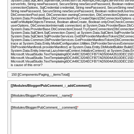
System.Data.SqlClient.SqlInternalConnectionTds.AttemptOneLogin(ServerInfo server
serverInfo, String newPassword, SecureString newSecurePassword, Boolean redirecte
connectionOptions, SqlCredential credential, String newPassword, SecureString newS
String newPassword, SecureString newSecurePassword, Boolean redirectedUserInst
DbConnectionPool pool, DbConnection owningConnection, DbConnectionOptions use
System.Data.ProviderBase.DbConnectionPool.CreateObject(DbConnectionOptions u
waitForMultipleObjectsTimeout, Boolean allowCreate, Boolean onlyOneCheckConnec
userOptions, DbConnectionInternal& connection) at System.Data.ProviderBase.DbC
System.Data.ProviderBase.DbConnectionClosed.TryOpenConnection(DbConnection ou
System.Data.SqlClient.SqlConnection.Open() at System.Data.SqlClient.SqlProviderSe
System.Data.SqlClient.SqlProviderServices.GetDbProviderManifestToken(DbConnect
System.Data.Common.DbProviderServices.GetProviderManifestToken(DbConnection co
trace at System.Data.Entity.ModelConfiguration.Utilities.DbProviderServicesExten
DbProviderManifest& providerManifest) at System.Data.Entity.DbModelBuilder.Build(D
System.Data.Entity.Internal.LazyInternalContext.InitializeContext() at System.Data.E
Microsoft.VisualStudio.TextTemplating6DCA48C3204ECFB77AD5004A3510DEC1
Microsoft.VisualStudio.TextTemplating6DCA48C3204ECFB77AD5004A3510DEC1
Microsoft.VisualStudio.TextTemplating6DCA48C3204ECFB77AD5004A3510DEC15
is cause of this error?
150 [[Components/Paging_:_itemsTotal]]
[[Modules/Blogger/PubComment_:_addComment]]
[[Modules/Blogger/PubComment_:_name]]
*
[[Modules/Blogger/PubComment_:_comment]]
*