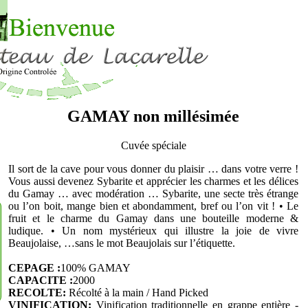
GAMAY non millésimée
Cuvée spéciale
Il sort de la cave pour vous donner du plaisir … dans votre verre !
Vous aussi devenez Sybarite et apprécier les charmes et les délices
du Gamay … avec modération … Sybarite, une secte très étrange
ou l’on boit, mange bien et abondamment, bref ou l’on vit ! • Le
fruit et le charme du Gamay dans une bouteille moderne &
ludique. • Un nom mystérieux qui illustre la joie de vivre
Beaujolaise, …sans le mot Beaujolais sur l’étiquette.
CEPAGE :
100% GAMAY
CAPACITE :
2000
RECOLTE:
Récolté à la main / Hand Picked
VINIFICATION:
Vinification traditionnelle en grappe entière -