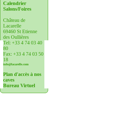
Calendrier
Salons/Foires
Château de
Lacarelle
69460 St Etienne
des Oullières
Tel: +33 4 74 03 40
80
Fax: +33 4 74 03 50
18
info@lacarelle.com
Plan d'accès à nos
caves
Bureau Virtuel