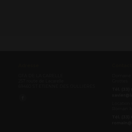
Adresse
Contact
GFA DE LA CARELLE
Domaine V
257 route de Lacarelle
Grottes
69460 ST ETIENNE DES OULLIERES
Tél. (33)
xavier@l
Trouvez nous sur :
Facebook
Location 
Romain M
page
opens
Tél. (33)
romain@
in