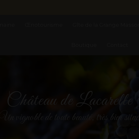
maine
Œnotourisme
Gîte de la Grange Masso
Boutique
Contact
Château de Lacarelle
Un vignoble de toute beauté, très bien situ