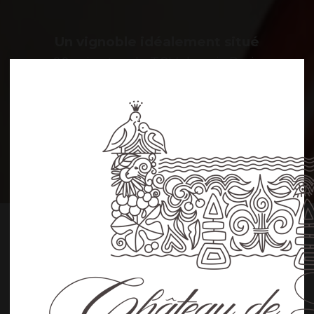
Un vignoble idéalement situé
90 minutes de TGV depuis Paris
40 minutes au nord de Lyon
90 minutes de Genève par l’autoroute
120 minutes de Chamonix
180 minutes de Milan