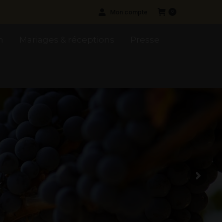
Mon compte
0
n
Mariages & réceptions
Presse
é