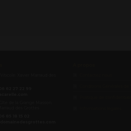
s
A propos
iticole: Xavier Marraud des
Contactez nous
Conditions Générales de
 06 62 27 22 99
acarelle.com
Politique de confidentiali
Gîte de la Grange Masson:
arraud des Grottes
Informations légales
 06 85 18 15 02
domainedesgrottes.com