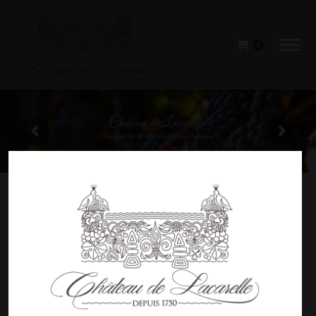
0
Château de Lacarelle
Un vignoble de toute beauté, très bien situé
Château de Lacarelle
Elisabeth Durieu de Lacarelle et son mari Xavier
Marraud des Grottes, s’installent en 2004, avec
leurs enfants, au Château de Lacarelle. Cette
propriété familiale est la plus grande du Beaujolais.
Ainsi, ils sont les 7ème , 8ème et 9ème générations