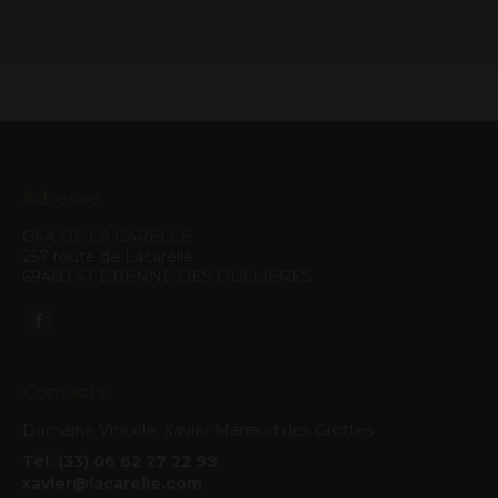
Adresse
GFA DE LA CARELLE
257 route de Lacarelle
69460 ST ETIENNE DES OULLIERES
Trouvez nous sur :
Facebook
page
Contacts
opens
in
Domaine Viticole: Xavier Marraud des Grottes
new
Tél. (33) 06 62 27 22 99
window
xavier@lacarelle.com